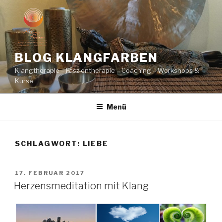
Zum
Inhalt
springen
BLOG KLANGFARBEN
Klangtherapie – Faszientherapie – Coaching – Workshops &
Kurse
Menü
SCHLAGWORT:
LIEBE
VERÖFFENTLICHT
17. FEBRUAR 2017
AM
Herzensmeditation mit Klang