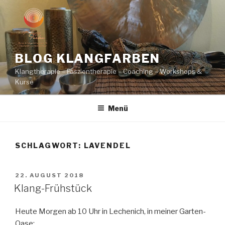
Zum
Inhalt
springen
BLOG KLANGFARBEN
Klangtherapie – Faszientherapie – Coaching – Workshops &
Kurse
Menü
SCHLAGWORT:
LAVENDEL
VERÖFFENTLICHT
22. AUGUST 2018
AM
Klang-Frühstück
Heute Morgen ab 10 Uhr in Lechenich, in meiner Garten-
Oase: