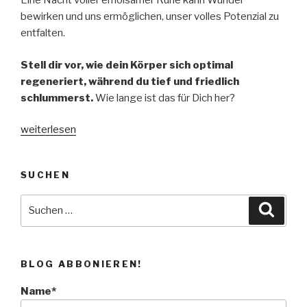
Eine Nacht voller erholsamer Ruhe kann Wunder
bewirken und uns ermöglichen, unser volles Potenzial zu
entfalten.
Stell dir vor, wie dein Körper sich optimal
regeneriert, während du tief und friedlich
schlummerst.
Wie lange ist das für Dich her?
„Verbessere deine Schlafqualität“
weiterlesen
SUCHEN
Suche
Suche
nach:
BLOG ABBONIEREN!
Name*