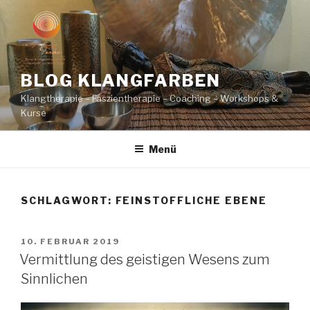
Zum
Inhalt
springen
BLOG KLANGFARBEN
Klangtherapie – Faszientherapie – Coaching – Workshops &
Kurse
Menü
SCHLAGWORT:
FEINSTOFFLICHE EBENE
VERÖFFENTLICHT
10. FEBRUAR 2019
AM
Vermittlung des geistigen Wesens zum
Sinnlichen