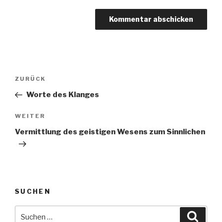
Beitragsnavigation
ZURÜCK
Vorheriger
Beitrag
Worte des Klanges
WEITER
Nächster
Beitrag
Vermittlung des geistigen Wesens zum Sinnlichen
SUCHEN
Suche
Suche