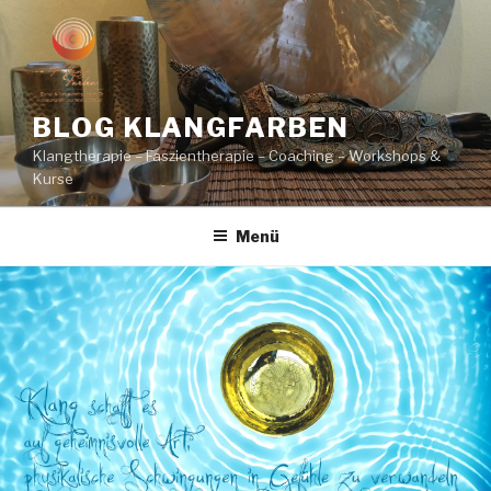
Zum
Inhalt
springen
BLOG KLANGFARBEN
Klangtherapie – Faszientherapie – Coaching – Workshops &
Kurse
Menü