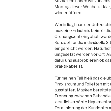
Sitzfleisch haben wir zunächs
Montag dieser Woche ist klar,
wieder öffnen…
Worin liegt nun der Unterschi
muß eine Erlaubnis beim örtl
Ordnungsamt eingeholt werde
Konzept für die individuelle S
eingereicht werden. Natürlich 
umgesetzt werden vor Ort. Al
dafür und ausprobieren ob da
praktikabel ist.
Für meinen Fall hieß das die 
Praxisraum und Toiletten mit
ausstatten, Masken bereitste
Trennung zwischen Behandler
deutlich erhöhte Hygienesta
Terminierung der Kundentermi