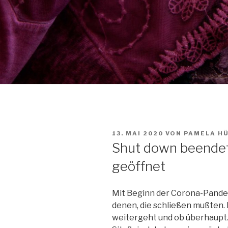
VERÖFFENTLICHT
13. MAI 2020
VON
PAMELA H
AM
Shut down beendet
geöffnet
Mit Beginn der Corona-Pande
denen, die schließen mußten.
weitergeht und ob überhaupt.