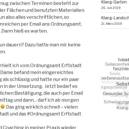
Klang-Garten
nug zwischen Terminen besteht zur
26. Juli 2019
ler Flächen und benutzten Materialien.
 also alles verschriftlichen, so
Klang-Landsc
einreichen per Email ans Ordnungsamt.
21. März 2019
 Dann hieß es warten.
nun dauern? Dazu hatte man mir keine
en.
rhielt ich vom Ordnungsamt Erftstadt
e Dame befand mein eingereichtes
ls schlüssig und hatte nur ein paar
n in der Umsetzung. Jetzt bedarf es
ichen Bestätigung, die auch per Email
mittag und dann… darf ich ab morgen
Das ging wirklich schnell – vielen
stadt und das #Ordnungsamt Erftstadt
 Coaching in meiner Praxis wieder