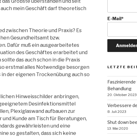
t das Gröbste überstanden und seit
 auch mein Geschäft darf theoretisch
E-Mail*
ed zwischen Theorie und Praxis? Es
ichen Gesundheitsamt bzw.
n. Dafür muß ein ausgearbeitetes
ituation des Geschäftes erarbeitet und
sollte das auch schon in die Praxis
so erstmal alles Notwendige besorgen
LETZTE BEI
s in der eigenen Trockenübung auch so
Faszinierende 
Behandlung
20. Oktober 2023
üblichen Hinweisschilder anbringen,
 geeignetem Desinfektionsmittel
Verbessere dei
llen, Plexiglaswand aufbauen zur
8. Juli 2023
 und Kunde am Tisch für Beratungen,
Shut down bee
ndards gewährleisten und eine
13. Mai 2020
ne so gestalten, dass sich keine