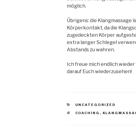
möglich.
Übrigens: die Klangmassage i
Körperkontakt, da die Klangs
zugedeckten Körper aufgestel
extra langer Schlegel verwen
Abstands zu wahren.
Ich freue mich endlich wieder 
darauf Euch wiederzusehen!
KATEGORIEN
UNCATEGORIZED
SCHLAGWÖRTER
COACHING
,
KLANGMASSA