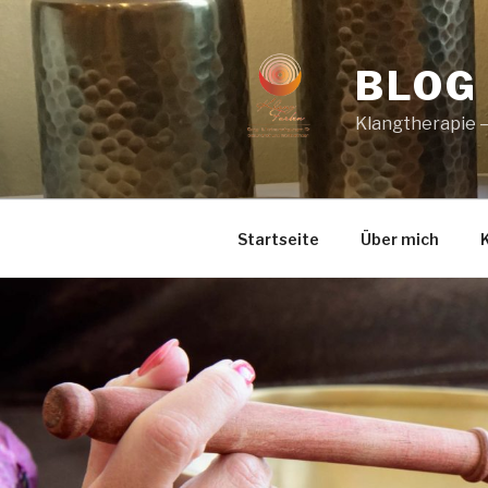
Zum
Inhalt
springen
BLOG
Klangtherapie 
Startseite
Über mich