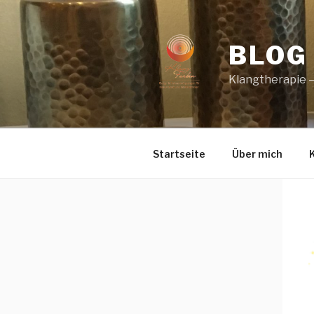
Zum
Inhalt
springen
BLOG
Klangtherapie 
Startseite
Über mich