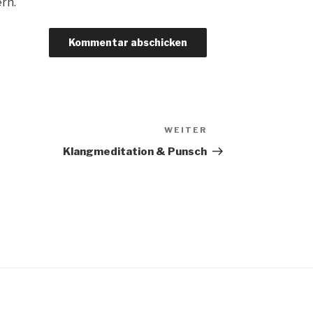
rn.
WEITER
Nächster
Beitrag
Klangmeditation & Punsch