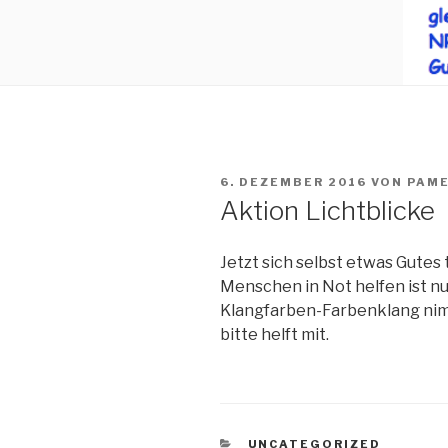
VERÖFFENTLICHT
6. DEZEMBER 2016
VON
PAME
AM
Aktion Lichtblicke
Jetzt sich selbst etwas Gutes
Menschen in Not helfen ist n
Klangfarben-Farbenklang nimmt
bitte helft mit.
KATEGORIEN
UNCATEGORIZED