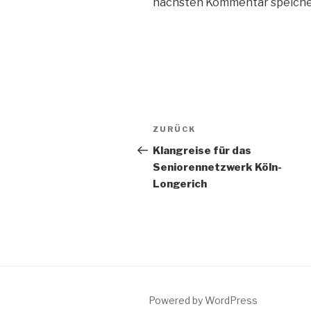
nächsten Kommentar speiche
Beitragsnavigation
ZURÜCK
Vorheriger
Beitrag
Klangreise für das
Seniorennetzwerk Köln-
Longerich
Powered by WordPress