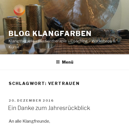
Zum
Inhalt
springen
BLOG KLANGFARBEN
Klangtherapie – Faszientherapie – Coaching – Workshops &
Kurse
Menü
SCHLAGWORT:
VERTRAUEN
VERÖFFENTLICHT
20. DEZEMBER 2016
AM
Ein Danke zum Jahresrückblick
An alle Klangfreunde,