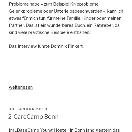
Probleme habe – zum Beispiel Knieprobleme,
Gelenkprobleme oder Unterleibsbeschwerden –, kann ich
etwas für mich tun, für meine Familie, Kinder oder meinen
Partner. Das ist ein wunderbares Buch, ein Ratgeber, da
sind viele praktische Beispiele enthalten.
Das Interview führte Dominik Flinkert.
„„Klang
weiterlesen
erzeugt
Wohlgefühl““
VERÖFFENTLICHT
30. JANUAR 2018
AM
2. CareCamp Bonn
Im „BaseCamp Young Hostel“ in Bonn fand gestern das