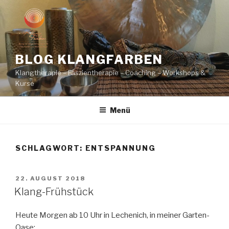
Zum
Inhalt
springen
BLOG KLANGFARBEN
Klangtherapie – Faszientherapie – Coaching – Workshops &
Kurse
Menü
SCHLAGWORT:
ENTSPANNUNG
VERÖFFENTLICHT
22. AUGUST 2018
AM
Klang-Frühstück
Heute Morgen ab 10 Uhr in Lechenich, in meiner Garten-
Oase: