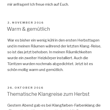
mir anfragen! Ich freue mich auf Euch.
VERÖFFENTLICHT
2. NOVEMBER 2016
AM
Warm & gemütlich
War es bisher ein wenig kühl in den ersten Herbsttagen
und in meinen Räumen während der letzten Klang-Reise,
so ist das jetzt behoben. In meinen Räumlichkeiten
wurde ein zweiter Heizkörper installiert. Auch die
Türritzen wurden nochmals abgedichtet. Jetzt ist es
schön mollig warm und gemütlich.
VERÖFFENTLICHT
26. OKTOBER 2016
AM
Thematische Klangreise zum Herbst
Gestern Abend gab es bei Klangfarben-Farbenklang die