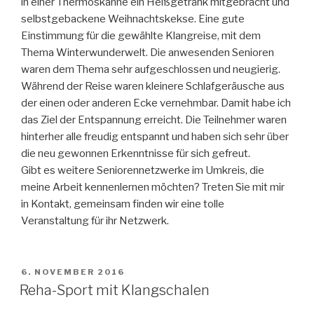
in einer Thermoskanne ein Heißgetränk mitgebracht und
selbstgebackene Weihnachtskekse. Ein
e gute
Einstimmung für die gewählte Klangreise, mit dem
Thema Winterwunderwelt. Die anwesenden Senioren
waren dem Thema sehr aufgeschlossen und neugierig.
Während der Reise waren kleinere Schlafgeräusche aus
der einen oder anderen Ecke vernehmbar. Damit habe ich
das Ziel der Entspannung erreicht. Die Teilnehmer waren
hinterher alle freudig entspannt und haben sich sehr über
die neu gewonnen Erkenntnisse für sich gefreut.
Gibt es weitere Seniorennetzwerke im Umkreis, die
meine Arbeit kennenlernen möchten? Treten Sie mit mir
in Kontakt, gemeinsam finden wir eine tolle
Veranstaltung für ihr Netzwerk.
VERÖFFENTLICHT
6. NOVEMBER 2016
AM
Reha-Sport mit Klangschalen