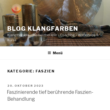
Zum
Inhalt
springen
BLOG KLANGFARBEN
Klangtherapie – Faszientherapie – Coaching – Workshops &
Kurse
Menü
KATEGORIE:
FASZIEN
VERÖFFENTLICHT
20. OKTOBER 2023
AM
Faszinierende tief berührende Faszien-
Behandlung