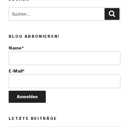
Faszien-
Behandlung“
Suche
Suche
nach:
BLOG ABBONIEREN!
Name*
E-Mail*
LETZTE BEITRÄGE