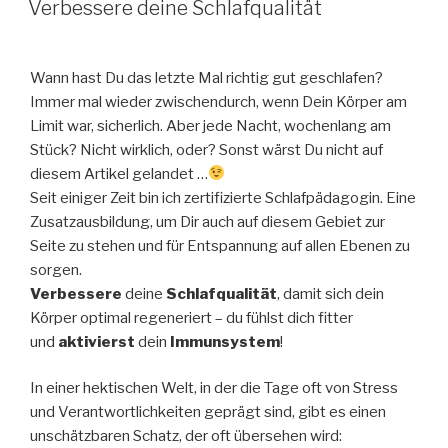
Faszien-
Verbessere deine Schlafqualität
Behandlung“
Wann hast Du das letzte Mal richtig gut geschlafen?
Immer mal wieder zwischendurch, wenn Dein Körper am
Limit war, sicherlich. Aber jede Nacht, wochenlang am
Stück? Nicht wirklich, oder? Sonst wärst Du nicht auf
diesem Artikel gelandet …
Seit einiger Zeit bin ich zertifizierte Schlafpädagogin. Eine
Zusatzausbildung, um Dir auch auf diesem Gebiet zur
Seite zu stehen und für Entspannung auf allen Ebenen zu
sorgen.
Verbessere
deine
Schlafqualität
, damit sich dein
Körper optimal regeneriert – du fühlst dich fitter
und
aktivierst
dein
Immunsystem
!
In einer hektischen Welt, in der die Tage oft von Stress
und Verantwortlichkeiten geprägt sind, gibt es einen
unschätzbaren Schatz, der oft übersehen wird: