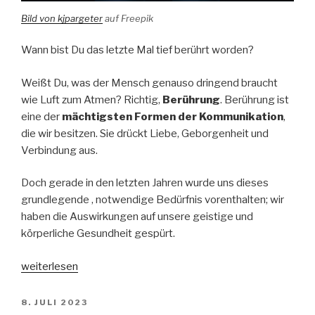
Bild von kjpargeter
auf Freepik
Wann bist Du das letzte Mal tief berührt worden?
Weißt Du, was der Mensch genauso dringend braucht
wie Luft zum Atmen? Richtig,
Berührung
. Berührung ist
eine der
mächtigsten Formen der Kommunikation
,
die wir besitzen. Sie drückt Liebe, Geborgenheit und
Verbindung aus.
Doch gerade in den letzten Jahren wurde uns dieses
grundlegende , notwendige Bedürfnis vorenthalten; wir
haben die Auswirkungen auf unsere geistige und
körperliche Gesundheit gespürt.
„Faszinierende
weiterlesen
tief
berührende
VERÖFFENTLICHT
8. JULI 2023
AM