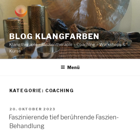
Zum
Inhalt
springen
BLOG KLANGFARBEN
Klangtherapie – Faszientherapie – Coaching – Workshops &
Kurse
Menü
KATEGORIE:
COACHING
VERÖFFENTLICHT
20. OKTOBER 2023
AM
Faszinierende tief berührende Faszien-
Behandlung