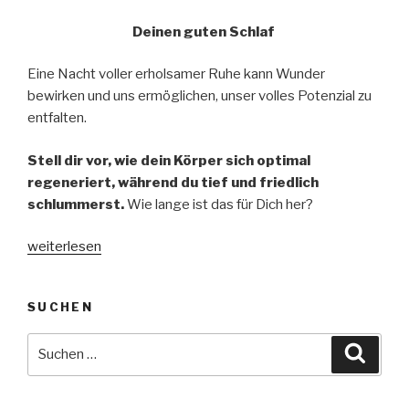
Deinen guten Schlaf
Eine Nacht voller erholsamer Ruhe kann Wunder
bewirken und uns ermöglichen, unser volles Potenzial zu
entfalten.
Stell dir vor, wie dein Körper sich optimal
regeneriert, während du tief und friedlich
schlummerst.
Wie lange ist das für Dich her?
„Verbessere deine Schlafqualität“
weiterlesen
SUCHEN
Suche
Suche
nach: